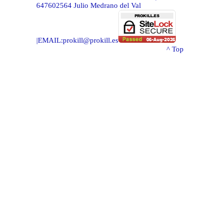
647602564
Julio Medrano del Val
|EMAIL:
prokill@prokill.es
^ Top